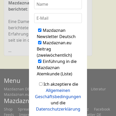
Mazdaznan-Seminarleiterin B. P.
berichtet
:
Eine Dame in den besten Jahren
berichtete mir ihre sehr erfreuliche
Mazdaznan
Erfahrung mit Natron. Die Dame hatte,
Newsletter Deutsch
seit sie in den Wechseljahren
Mazdaznan.eu
Beitrag
...
(zweiwöchentlich)
Einführung in die
Mazdaznan
Atemkunde (Liste)
Menu
Ich akzeptiere die
Mazdaznan DE
Fragen...
Treffen/Seminare
Literatur
Allgemeinen
Mazdaznan.eu
Geschäftsbedingungen
Mazdaznan.eu
und die
Datenschutzerklärung
Shop
Spreadshop
Anmelden
Datenschutz
Facebook
Feeds
Impressum
Kontakt
Links
Newsletter DE