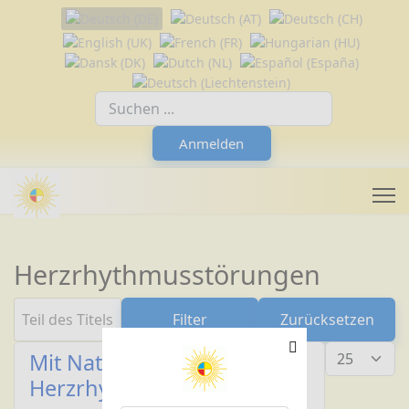
Sprache auswählen
Suchfeld
Anmelden
Herzrhythmusstörungen
Teil des Titels eingeben
Filter
Zurücksetzen
Anzeige #
Mit Natron gegen
Herzrhythmusstörungen