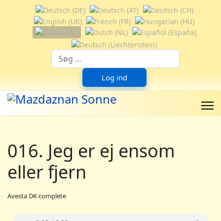
Vælg dit sprog
Suchfeld
Log ind
016. Jeg er ej ensom
eller fjern
Avesta DK complete