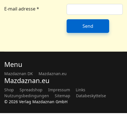
E-mail adresse
*
Captcha
*
Send
Menu
Mazdaznan DK
Mazdaznan.eu
Mazdaznan.eu
Shop
Spreadshop
Impressum
Links
Nutzungsbedingungen
Sitemap
Databeskyttelse
© 2026 Verlag Mazdaznan GmbH