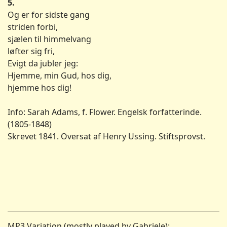
5.
Og er for sidste gang
striden forbi,
sjælen til himmelvang
løfter sig fri,
Evigt da jubler jeg:
Hjemme, min Gud, hos dig,
hjemme hos dig!
Info: Sarah Adams, f. Flower. Engelsk forfatterinde.
(1805-1848)
Skrevet 1841. Oversat af Henry Ussing. Stiftsprovst.
MP3 Variation (mostly played by Gabriele):