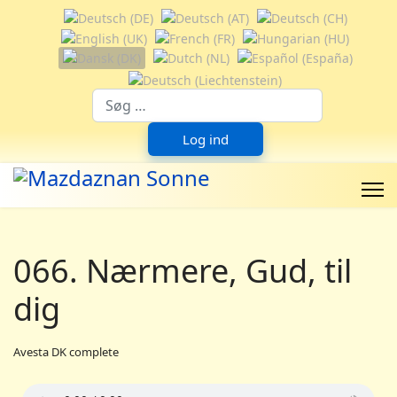
Vælg dit sprog
Suchfeld
Log ind
066. Nærmere, Gud, til
dig
Avesta DK complete