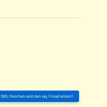
069. Hvorhen end den vej / Hvad enten
Næste artikel: 069. Hvorhen end den ve