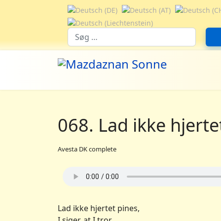
Vælg dit sprog
Suchfeld
068. Lad ikke hjerte
Avesta DK complete
Lad ikke hjertet pines,
I siger, at I tror