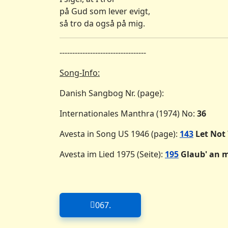
på Gud som lever evigt,
så tro da også på mig.
----------------------------------
Song-Info:
Danish Sangbog Nr. (page):
Internationales Manthra (1974) No:
36
Avesta in Song US 1946 (page):
143
Let Not
Avesta im Lied 1975 (Seite):
195
Glaub' an m
067.
Forrige artikel: 067.