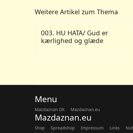
Weitere Artikel zum Thema
003. HU HATA/ Gud er
kærlighed og glæde
Menu
Mazdaznan DK
Mazdaznan.eu
Mazdaznan.eu
Shop
Spreadshop
Impressum
Links
Nut