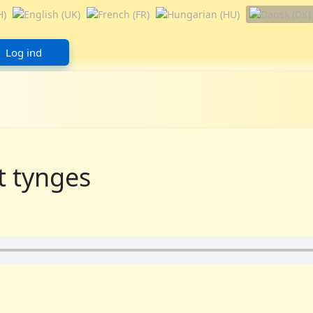
Log ind
t tynges