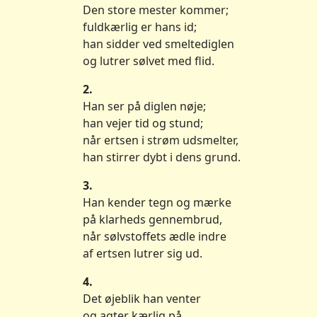
Den store mester kommer;
fuldkærlig er hans id;
han sidder ved smeltediglen
og lutrer sølvet med flid.
2.
Han ser på diglen nøje;
han vejer tid og stund;
når ertsen i strøm udsmelter,
han stirrer dybt i dens grund.
3.
Han kender tegn og mærke
på klarheds gennembrud,
når sølvstoffets ædle indre
af ertsen lutrer sig ud.
4.
Det øjeblik han venter
og agter kærlig på,