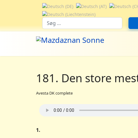
Vælg dit sprog
Suchfeld
181. Den store me
Avesta DK complete
1.