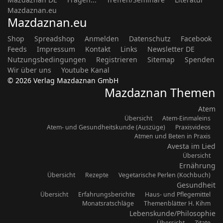
Mazdaznan.eu
Mazdaznan.eu
Shop
Spreadshop
Anmelden
Datenschutz
Facebook
Feeds
Impressum
Kontakt
Links
Newsletter DE
Nutzungsbedingungen
Registrieren
Sitemap
Spenden
Wir über uns
Youtube Kanal
© 2026 Verlag Mazdaznan GmbH
Mazdaznan Themen
Atem
Übersicht
Atem-Einmaleins
Atem- und Gesundheitskunde (Auszüge)
Praxisvideos
Atmen und Beten in Praxis
Avesta im Lied
Übersicht
Ernährung
Übersicht
Rezepte
Vegetarische Perlen (Kochbuch)
Gesundheit
Übersicht
Erfahrungsberichte
Haus- und Pflegemittel
Monatsratschläge
Themenblätter H. Kihm
Lebenskunde/Philosophie
Übersicht
Zitate