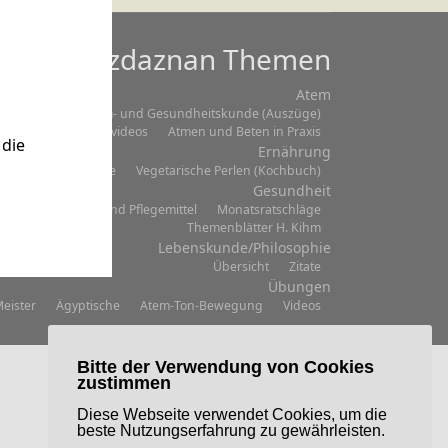
Mazdaznan Themen
Atem
Einmaleins
Atem- und Gesundheitskunde (Auszüge)
Praxisvideos
Atmen und Beten in Praxis
die
Ernährung
bersicht
Rezepte
Vegetarische Perlen (Kochbuch)
Gesundheit
berichte
Haus- und Pflegemittel
Monatsratschläge
Themenblätter H. Kihm
Lebenskunde/Philosophie
Übersicht
Zitate
Übungen
eister
Ägyptische
Atem-Ton-Bewegung
Videos
Bitte der Verwendung von Cookies
zustimmen
Diese Webseite verwendet Cookies, um die
beste Nutzungserfahrung zu gewährleisten.