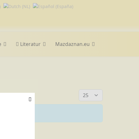
e
Literatur
Mazdaznan.eu
Anzeige #