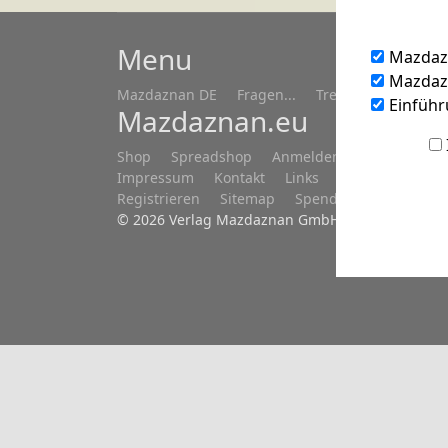
Menu
Mazdaz
Mazdazn
Mazdaznan DE
Fragen...
Treffen/Seminare
Einführ
Mazdaznan.eu
Shop
Spreadshop
Anmelden
Datenschutz
Impressum
Kontakt
Links
Newsletter DE
Registrieren
Sitemap
Spenden
Wir über 
© 2026 Verlag Mazdaznan GmbH