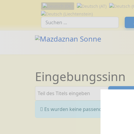
Sprache auswählen
Suchfeld
Eingebungssinn
Teil des Titels eingeben
Filt
Information
Es wurden keine passenden Einträge g