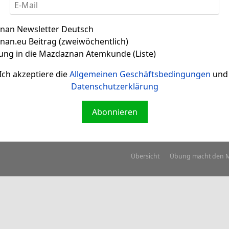
nan Newsletter Deutsch
an.eu Beitrag (zweiwöchentlich)
Literatur
Mazdaznan.eu
ung in die Mazdaznan Atemkunde (Liste)
Übersicht
Atem-
Ich akzeptiere die
Allgemeinen Geschäftsbedingungen
und 
Avesta im Lied
Facebook
Feeds
Datenschutzerklärung
Übersicht
Ü
Nutzungsbedingungen
uns
Youtube Kanal
Übersicht
Erfahrungs
Abonnieren
Übersicht
Übung macht den M