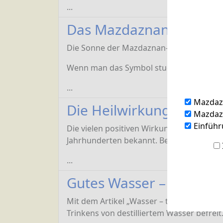
...
Das Mazdaznan-Symbol
Die Sonne der Mazdaznan-Lehre ist ein Sy
Wenn man das Symbol studiert, stellt man
...
Mazdaz
Die Heilwirkung des Ma
Mazdazn
Einführ
Die vielen positiven Wirkungen des Matet
Jahrhunderten bekannt. Bei den Guarani
...
Gutes Wasser – gute En
Mit dem Artikel „Wasser – tot oder leben
Trinkens von destilliertem Wasser befreit.