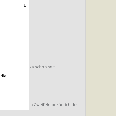
nbart wurde.
ind in Südamerika schon seit
die
n meinen letzten Zweifeln bezüglich des