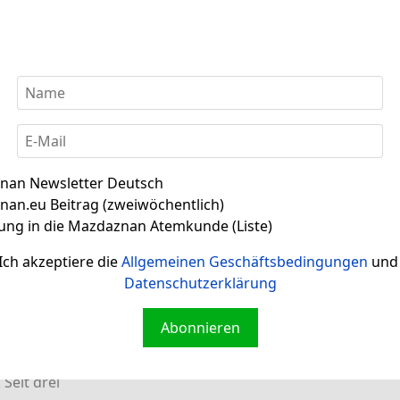
mbol einer Wissenschaft, die uns von Dr. O. Z. Hanish offe
 fest, dass es aus einem
nan Newsletter Deutsch
te
an.eu Beitrag (zweiwöchentlich)
ung in die Mazdaznan Atemkunde (Liste)
ees vor allem in der grünen, nicht geräucherten Variante s
-Indianern in Südamerika wurde
Ich akzeptiere die
Allgemeinen Geschäftsbedingungen
und 
Datenschutzerklärung
ergie
Abonnieren
dig“ haben Sie mir einen großen Gefallen getan und mich vo
 Seit drei