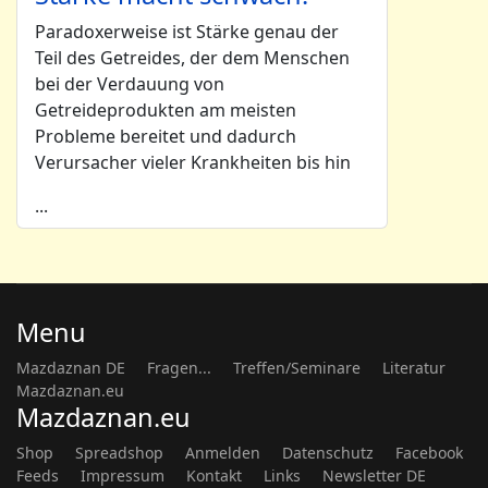
Paradoxerweise ist Stärke genau der
Teil des Getreides, der dem Menschen
bei der Verdauung von
Getreideprodukten am meisten
Probleme bereitet und dadurch
Verursacher vieler Krankheiten bis hin
...
Menu
Mazdaznan DE
Fragen...
Treffen/Seminare
Literatur
Mazdaznan.eu
Mazdaznan.eu
Shop
Spreadshop
Anmelden
Datenschutz
Facebook
Feeds
Impressum
Kontakt
Links
Newsletter DE