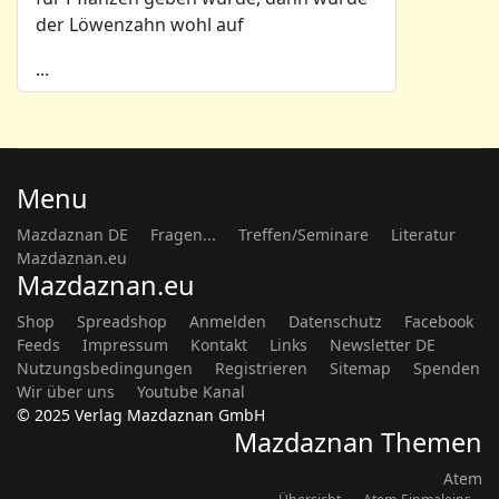
der Löwenzahn wohl auf
...
Menu
Mazdaznan DE
Fragen...
Treffen/Seminare
Literatur
Mazdaznan.eu
Mazdaznan.eu
Shop
Spreadshop
Anmelden
Datenschutz
Facebook
Feeds
Impressum
Kontakt
Links
Newsletter DE
Nutzungsbedingungen
Registrieren
Sitemap
Spenden
Wir über uns
Youtube Kanal
© 2025 Verlag Mazdaznan GmbH
Mazdaznan Themen
Atem