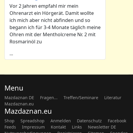
Vor 2 Jahren empfahl mir mein
Ohrenarzt ein Hörgerät. Damit wollte
ich mich aber nicht abfinden und so
begann ich für 3-4 Monate täglich meine
Ohren mit der Mentholcreme Nr. 2 mit
Rosmarinöl zu
...
Menu
Mazdaznan DE
Fragen...
Treffen/Seminare
Literatur
Mazdaznan.eu
Mazdaznan.eu
Shop
Spreadshop
Anmelden
Datenschutz
Facebook
Feeds
Impressum
Kontakt
Links
Newsletter DE