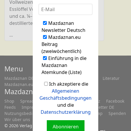
Vollweizenmehl, 1 Teelöffel Salz, 2
Esslöffel Vollrohrzucker, 2 Esslöffel Öl
und ca. ¼–½ Liter sehr kaltes, möglichst
destilliertes Wasser. Schlage den Teig 5
Mazdaznan
Newsletter Deutsch
...
Mazdaznan.eu
Beitrag
(zweiwöchentlich)
Einführung in die
Mazdaznan
Menu
Atemkunde (Liste)
Mazdaznan DE
Fragen...
Treffen/Seminare
Literatur
Ich akzeptiere die
Mazdaznan.eu
Mazdaznan.eu
Allgemeinen
Geschäftsbedingungen
Shop
Spreadshop
Anmelden
Datenschutz
Facebook
und die
Feeds
Impressum
Kontakt
Links
Newsletter DE
Datenschutzerklärung
Nutzungsbedingungen
Registrieren
Sitemap
Spenden
Wir über uns
Youtube Kanal
© 2026 Verlag Mazdaznan GmbH
Abonnieren