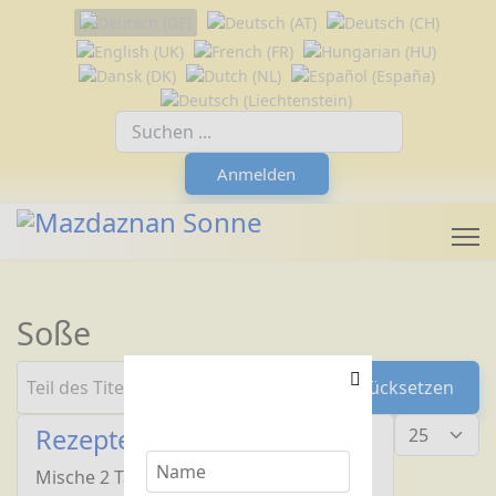
Sprache auswählen
Suchfeld
Anmelden
Soße
Teil des Titels eingeben
Filter
Zurücksetzen
Anzeige #
Rezepte mit Erdnüssen
Mische 2 Tassen frisch gemahlenes