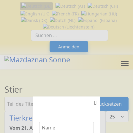
Sprache auswählen
Suchfeld
Anmelden
Stier
Teil des Titels eingeben
Filter
Zurücksetzen
Anzeige #
Tierkreiszeichen: Stier
Vom 21. April bis 20. Mai