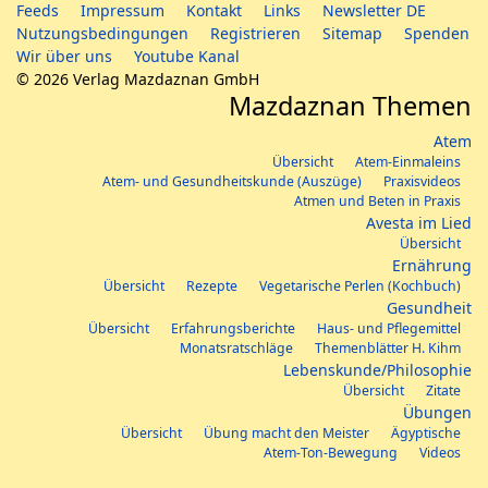
Feeds
Impressum
Kontakt
Links
Newsletter DE
Nutzungsbedingungen
Registrieren
Sitemap
Spenden
Wir über uns
Youtube Kanal
© 2026 Verlag Mazdaznan GmbH
Mazdaznan Themen
Atem
Übersicht
Atem-Einmaleins
Atem- und Gesundheitskunde (Auszüge)
Praxisvideos
Atmen und Beten in Praxis
Avesta im Lied
Übersicht
Ernährung
Übersicht
Rezepte
Vegetarische Perlen (Kochbuch)
Gesundheit
Übersicht
Erfahrungsberichte
Haus- und Pflegemittel
Monatsratschläge
Themenblätter H. Kihm
Lebenskunde/Philosophie
Übersicht
Zitate
Übungen
Übersicht
Übung macht den Meister
Ägyptische
Atem-Ton-Bewegung
Videos