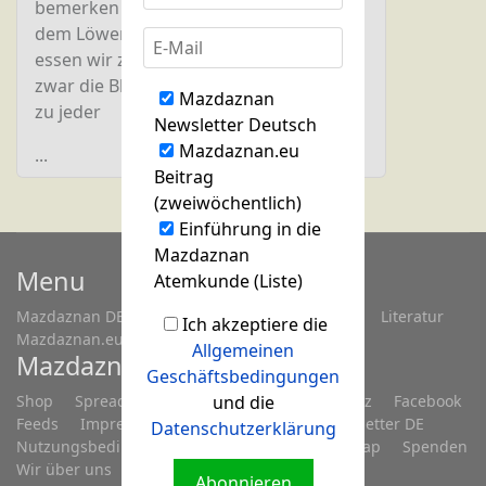
bemerken wir, dass das Veilchen neben
dem Löwenzahn hervorkommt. Dann
essen wir zunächst das Veilchen, und
zwar die Blätter und die Blüten, 2 oder 3
Mazdaznan
zu jeder
Newsletter Deutsch
Mazdaznan.eu
...
Beitrag
(zweiwöchentlich)
Einführung in die
Mazdaznan
Menu
Atemkunde (Liste)
Mazdaznan DE
Fragen...
Treffen/Seminare
Literatur
Ich akzeptiere die
Mazdaznan.eu
Allgemeinen
Mazdaznan.eu
Geschäftsbedingungen
Shop
Spreadshop
Anmelden
und die
Datenschutz
Facebook
Feeds
Impressum
Kontakt
Links
Newsletter DE
Datenschutzerklärung
Nutzungsbedingungen
Registrieren
Sitemap
Spenden
Wir über uns
Youtube Kanal
Abonnieren