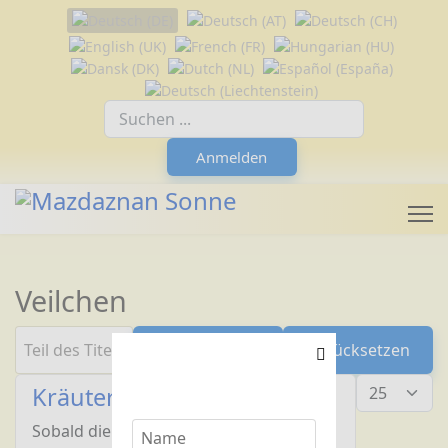
Sprache auswählen
Suchfeld
Anmelden
Veilchen
Teil des Titels eingeben
Filter
Zurücksetzen
Anzeige #
Kräuterkunde: Veilchen
Sobald die Sonne den Schnee schmilzt,