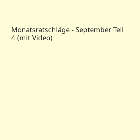
Monatsratschläge - September Teil
3 (mit Video)
MAZDAZNAN-Monatsratschläge
Weiterführende Beiträge aus der
Mazdaznan-Lebenswissenschaft
Monatsratschläge - Juni Teil 4 (mit Video)