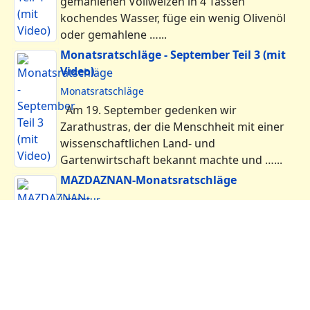
Atem- und Gesundheitskunde (Auszüge)
Praxisvideos
Atmen und Beten in Praxis
Avesta im Lied
Übersicht
Ernährung
Übersicht
Rezepte
Vegetarische Perlen (Kochbuch)
Gesundheit
Übersicht
Erfahrungsberichte
Haus- und Pflegemittel
Monatsratschläge
Themenblätter H. Kihm
Lebenskunde/Philosophie
Übersicht
Zitate
Übungen
Übersicht
Übung macht den Meister
Ägyptische
Atem-Ton-Bewegung
Videos