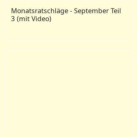
Monatsratschläge
Ernährung Neue Kartoffeln kann man fein
hobeln und in kleinen Mengen roh als
Salatbeilage nehmen. In papierdünne
Scheiben gehobelt und …...
Monatsratschläge - Juni Teil 3 (mit Video)
Monatsratschläge
Ernährung Neben Gemüsesalaten kommen
gebackene oder im eigenen Saft gedünstete
Gemüse in Betracht. Kartoffeln, Rüben,
Grünmais, Erbsen, …...
Monatsratschläge - Juni Teil 2 (mit Video)
Monatsratschläge
Ernährung Alles frische Grünzeug und
Gemüse nehmen wir am besten roh als Salat
und achten darauf, dass Rohkost nie
gesalzen werden darf …...