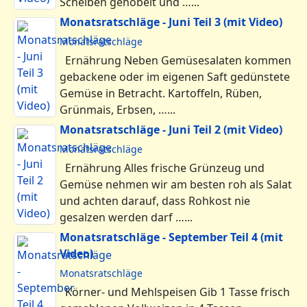
Körperpflege sind eine geniale Schöpfung
des Begründers der Mazdaznan-Bewegung
Dr. O.Z.A. Hanish der uns …...
Menu
Mazdaznan DE
Fragen...
Treffen/Seminare
Literatur
Mazdaznan.eu
Mazdaznan.eu
Shop
Spreadshop
Anmelden
Datenschutz
Facebook
Feeds
Impressum
Kontakt
Links
Newsletter DE
Nutzungsbedingungen
Registrieren
Sitemap
Spenden
Wir über uns
Youtube Kanal
© 2026 Verlag Mazdaznan GmbH
Mazdaznan Themen
Atem
Übersicht
Atem-Einmaleins