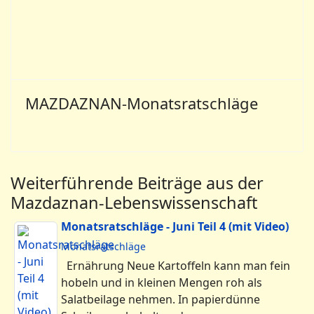
Monatsratschläge - September Teil 4 (mit
Video)
Monatsratschläge
Körner- und Mehlspeisen Gib 1 Tasse frisch
gemahlenen Vollweizen in 4 Tassen
kochendes Wasser, füge ein wenig Olivenöl
oder gemahlene …...
Monatsratschläge - September Teil 3 (mit
Video)
Monatsratschläge
Am 19. September gedenken wir
Zarathustras, der die Menschheit mit einer
wissenschaftlichen Land- und
Gartenwirtschaft bekannt machte und …...
MAZDAZNAN-Monatsratschläge
Literatur
Die Monatsratschläge für Küche und