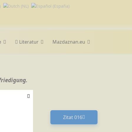
e
Literatur
Mazdaznan.eu
friedigung.
Zitat 016
Nächster Beitrag: Zitat 01