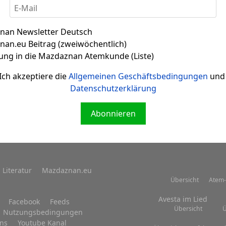
nan Newsletter Deutsch
an.eu Beitrag (zweiwöchentlich)
Zitat 002
ung in die Mazdaznan Atemkunde (Liste)
Ich akzeptiere die
Allgemeinen Geschäftsbedingungen
und 
Datenschutzerklärung
Abonnieren
Literatur
Mazdaznan.eu
Übersicht
Atem-
Avesta im Lied
Facebook
Feeds
Übersicht
Ü
Nutzungsbedingungen
uns
Youtube Kanal