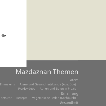
Zitat 003
die
Mazdaznan Themen
Atem
Einmaleins
Atem- und Gesundheitskunde (Auszüge)
Praxisvideos
Atmen und Beten in Praxis
Ernährung
bersicht
Rezepte
Vegetarische Perlen (Kochbuch)
Gesundheit