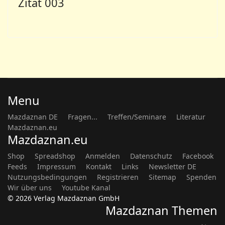
Zitat 003
Menu
Mazdaznan DE
Fragen...
Treffen/Seminare
Literatur
Mazdaznan.eu
Mazdaznan.eu
Shop
Spreadshop
Anmelden
Datenschutz
Facebook
Feeds
Impressum
Kontakt
Links
Newsletter DE
Nutzungsbedingungen
Registrieren
Sitemap
Spenden
Wir über uns
Youtube Kanal
© 2026 Verlag Mazdaznan GmbH
Mazdaznan Themen