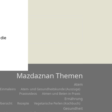
Zitat 003
die
Mazdaznan Themen
Atem
Einmaleins
Atem- und Gesundheitskunde (Auszüge)
Praxisvideos
Atmen und Beten in Praxis
Ernährung
bersicht
Rezepte
Vegetarische Perlen (Kochbuch)
Gesundheit