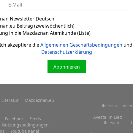
nan Newsletter Deutsch
an.eu Beitrag (zweiwöchentlich)
Zitat 002
ung in die Mazdaznan Atemkunde (Liste)
Ich akzeptiere die
Allgemeinen Geschäftsbedingungen
und 
Datenschutzerklärung
Abonnieren
Literatur
Mazdaznan.eu
Übersicht
Atem-
Avesta im Lied
Facebook
Feeds
Übersicht
Ü
Nutzungsbedingungen
uns
Youtube Kanal