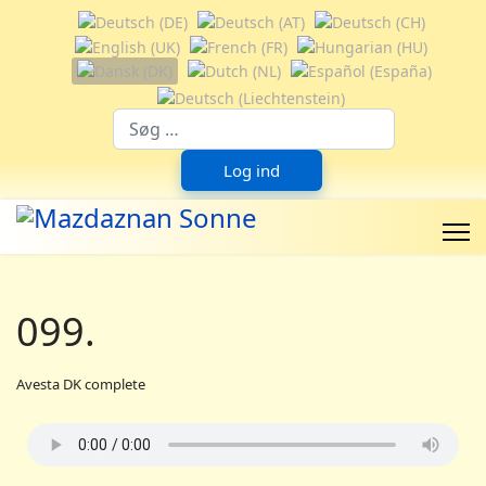
Vælg dit sprog
Suchfeld
Log ind
099.
Avesta DK complete