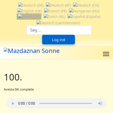
Vælg dit sprog
Suchfeld
Log ind
100.
Avesta DK complete