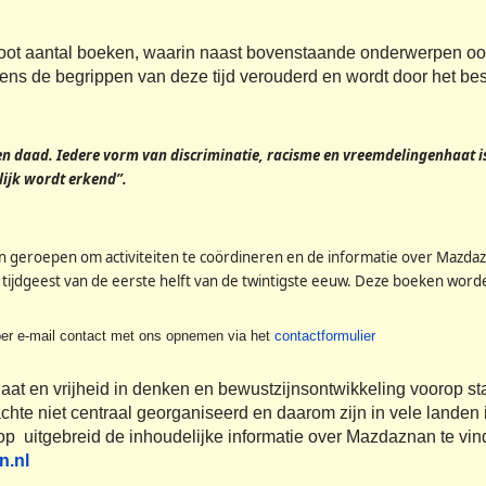
oot aantal boeken, waarin naast bovenstaande onderwerpen oo
ns de begrippen van deze tijd verouderd en wordt door het b
n daad. Iedere vorm van discriminatie, racisme en vreemdelingenhaat 
lijk wordt erkend”.
en geroepen om activiteiten te coördineren en de informatie over Mazdaz
jdgeest van de eerste helft van de twintigste eeuw. Deze boeken word
 per e-mail contact met ons opnemen via het
contactformulier
aat en vrijheid in denken en bewustzijnsontwikkeling voorop s
te niet centraal georganiseerd en daarom zijn in vele landen 
arop uitgebreid de inhoudelijke informatie over Mazdaznan te vi
.nl