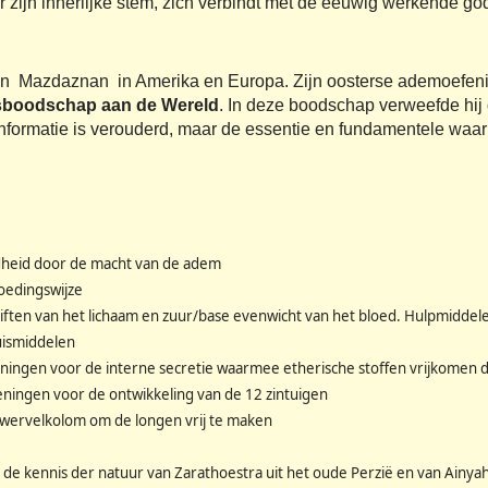
r zijn innerlijke stem, zich verbindt met de eeuwig werkende godd
an Mazdaznan in Amerika en Europa. Zijn oosterse ademoefeninge
sboodschap aan de Wereld
. In deze boodschap verweefde hij
e informatie is verouderd, maar de essentie en fundamentele wa
ondheid door de macht van de adem
voedingswijze
iften van het lichaam en zuur/base evenwicht van het bloed. Hulpmiddele
uismiddelen
ningen voor de interne secretie waarmee etherische stoffen vrijkomen d
eningen voor de ontwikkeling van de 12 zintuigen
wervelkolom om de longen vrij te maken
 de kennis der natuur van Zarathoestra uit het oude Perzië en van Ainya