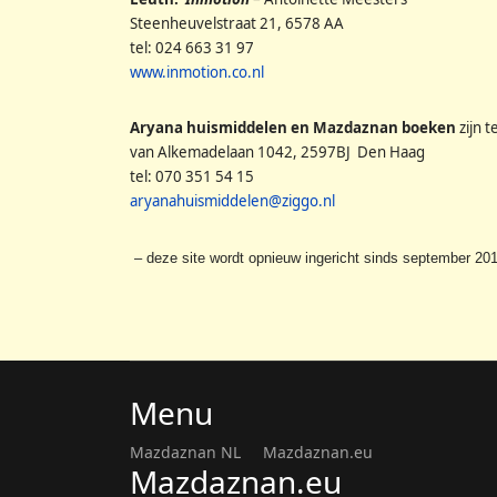
Steenheuvelstraat 21, 6578 AA
tel: 024 663 31 97
www.inmotion.co.nl
Aryana huismiddelen en Mazdaznan boeken
zijn t
van Alkemadelaan 1042, 2597BJ Den Haag
tel: 070 351 54 15
aryanahuismiddelen@ziggo.nl
– deze site wordt opnieuw ingericht sinds september 201
Menu
Mazdaznan NL
Mazdaznan.eu
Mazdaznan.eu