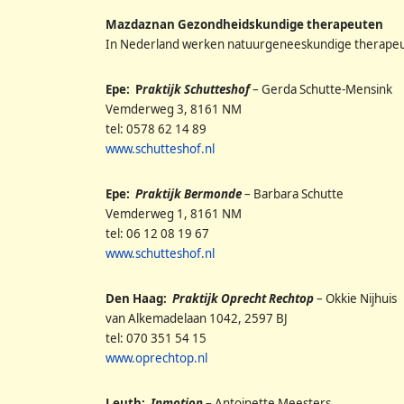
Mazdaznan Gezondheidskundige therapeuten
In Nederland werken natuurgeneeskundige therapeute
Epe: P
raktijk Schutteshof
– Gerda Schutte-Mensink
Vemderweg 3, 8161 NM
tel: 0578 62 14 89
www.schutteshof.nl
Epe:
Praktijk Bermonde
– Barbara Schutte
Vemderweg 1, 8161 NM
tel: 06 12 08 19 67
www.schutteshof.nl
Den Haag:
Praktijk Oprecht Rechtop
– Okkie Nijhuis
van Alkemadelaan 1042, 2597 BJ
tel: 070 351 54 15
www.oprechtop.nl
Leuth:
Inmotion
– Antoinette Meesters