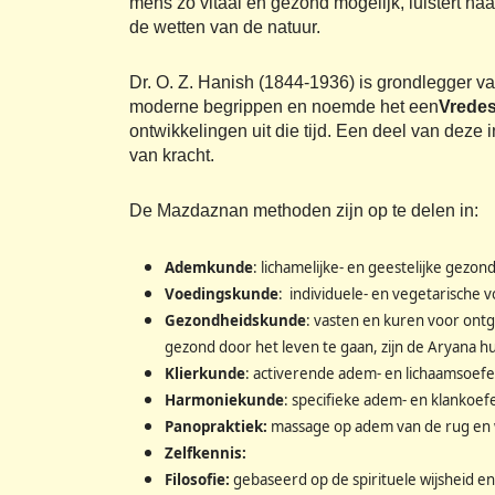
mens zo vitaal en gezond mogelijk, luistert naa
de wetten van de natuur.
Dr. O. Z. Hanish (1844-1936) is grondlegger v
moderne begrippen en noemde het een
Vrede
ontwikkelingen uit die tijd. Een deel van dez
van kracht.
De Mazdaznan methoden zijn op te delen in:
Ademkunde
: lichamelijke- en geestelijke gez
Voedingskunde
: individuele- en vegetarische 
Gezondheidskunde
: vasten en kuren voor ontg
gezond door het leven te gaan, zijn de Aryana h
Klierkunde
: activerende adem- en lichaamsoefe
Harmoniekunde
: specifieke adem- en klankoef
Panopraktiek:
massage op adem van de rug en 
Zelfkennis:
Filosofie:
gebaseerd op de spirituele wijsheid en