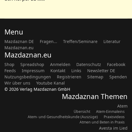
Mazdaznan DE
Fragen...
Treffen/Seminare
Literatur
Mazdaznan.eu
Mazdaznan.eu
Shop
Spreadshop
Anmelden
Datenschutz
Facebook
Feeds
Impressum
Kontakt
Links
Newsletter DE
Nutzungsbedingungen
Registrieren
Sitemap
Spenden
Wir über uns
Youtube Kanal
© 2026 Verlag Mazdaznan GmbH
Mazdaznan Themen
Atem
Übersicht
Atem-Einmaleins
Atem- und Gesundheitskunde (Auszüge)
Praxisvideos
Atmen und Beten in Praxis
Avesta im Lied
Übersicht
Ernährung
Übersicht
Rezepte
Vegetarische Perlen (Kochbuch)
Gesundheit
Übersicht
Erfahrungsberichte
Haus- und Pflegemittel
Monatsratschläge
Themenblätter H. Kihm