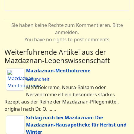
Gesundheit
Mentholcreme, Neura-Balsam oder
Nervencreme ist ein besonders starkes
Rezept aus der Reihe der Mazdaznan-Pflegemittel,
original nach Dr. O. …...
Schlag nach bei Mazdaznan: Die
Mazdaznan-Hausapotheke für Herbst und
Winter
Gesundheit
Der Herbst hat Einzug gehalten und kündigt
den nahenden Winter an. Kälte, Nässe,
Regen, Wind – eben „ungemütliches“ Wetter
wird uns die …...
Hautpflege für jeden Tag