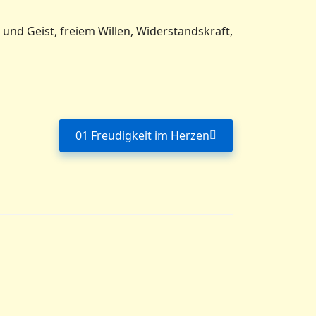
nd Geist, freiem Willen, Widerstandskraft,
01 Freudigkeit im Herzen
Nächster Beitrag: 01 Freudigkei