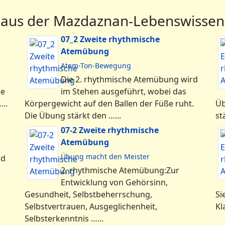
 aus der Mazdaznan-Lebenswissen
07_2 Zweite rhythmische
Atemübung
Atem-Ton-Bewegung
Die 2. rhythmische Atemübung wird
ie
im Stehen ausgeführt, wobei das
..
Körpergewicht auf den Ballen der Füße ruht.
Üb
Die Übung stärkt den …...
st
07-2 Zweite rhythmische
Atemübung
Übung macht den Meister
nd
2. rhythmische Atemübung:Zur
Entwicklung von Gehörsinn,
Gesundheit, Selbstbeherrschung,
Si
Selbstvertrauen, Ausgeglichenheit,
Kl
Selbsterkenntnis …...