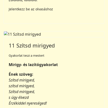
11 Szítsd mirigyed
Gyakorlat teszi a mestert
Mirigy- és lazítógyakorlat
Ének szöveg:
Szítsd mirigyed,
szítsd mirigyed,
Szítsd mirigyed,
s úgy élvezd
Érzékiddel nyereséged!
Trá-lálá-lálálálá-lálálálá-lá,
trá-lálá-lálálálá-lálálálá-lá.
Jelentkezz be az olvasáshoz