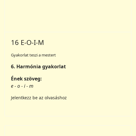
Ének szöveg:
e - o - i - m
Jelentkezz be az olvasáshoz
17 Ashem vohu (ősrégi)
Gyakorlat teszi a mestert
Kereszt gyakorlat.
Mirigyek-, Harmónia- és Fejlődés-gyakorlat:
Minél áhítatosabban és szentebben végezzük el
ezt a gyakorlatot, annál inkább bizonyítja értékét,
mint univerzális nevelési és fejlődési eszköz. A
gyakorlat során az 1. versszakot énekeljük.