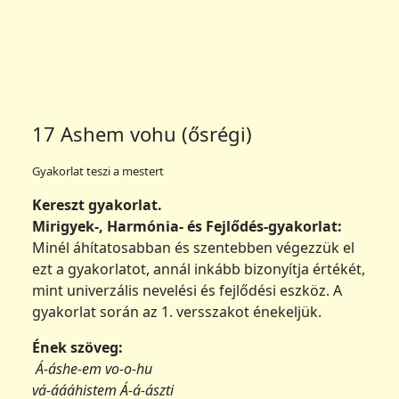
Ének szöveg:
Á-áshe-em vo-o-hu
vá-áááhistem Á-á-ászti
ustá ászti ustá áhmái
hi-iát Áshái váhistái áshem.
Áshe-em vohu
vahishte-em ászti
Ustá ászti, usta áhmái
Hiát áshái, va-a-a-ahistái
Vahistá-ái á-áshem,
vahistá-ái áshem.
Á-áshe-em vo-o-hu
vá-áááhistem Á-á-ászti
ustá ászti ustá áhmái
hi-iát Áshái váhistái áshem.
Jelentkezz be az olvasáshoz