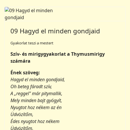
09 Hagyd el minden gondjaid
Gyakorlat teszi a mestert
Szív- és mirigygyakorlat a Thymusmirigy
számára
Ének szöveg:
Hagyd el minden gondjaid,
Oh beteg fáradt szív,
A „reggel" már pitymallik,
Mely minden bajt gyógyít,
Nyugtot hoz nékem az én
Üdvözítőm,
Édes nyugtot hoz nékem
Üdvözítőm.
Jelentkezz be az olvasáshoz