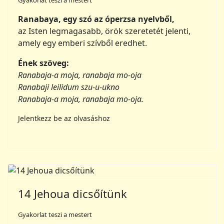
Ének szöveg:
Ranabaja-a moja, ranabaja mo-oja
Ranabaji leilidum szu-u-ukno
Ranabaja-a moja, ranabaja mo-oja.
Jelentkezz be az olvasáshoz
14 Jehoua dicsőítünk
Gyakorlat teszi a mestert
4. Harmónia gyakorlat
Ének szöveg:
1. Jehoua-a, dicső-őítünk!