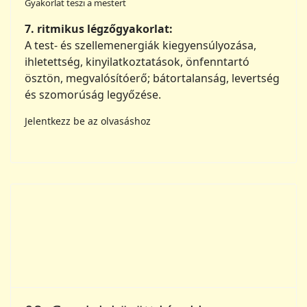
ösztön, megvalósítóerő; bátortalanság, levertség
és szomorúság legyőzése.
Jelentkezz be az olvasáshoz
08. Gondok között kínokban
Gyakorlat teszi a mestert
Szív- és mirigygyakorlat a csecsemő- és