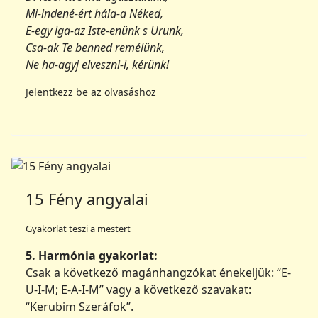
Jelentkezz be az olvasáshoz
15 Fény angyalai
Gyakorlat teszi a mestert
5. Harmónia gyakorlat:
Csak a következő magánhangzókat énekeljük: “E-
U-I-M; E-A-I-M” vagy a következő szavakat:
“Kerubim Szeráfok”.
Ének szöveg:
1. Halld, halld, oh lelkem,
angyalének zengi
Zöld mező és tengerhullám felett,