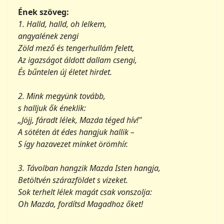
Az igazságot áldott dallam csengi,
És bűntelen új életet hirdet.
2. Mink megyünk tovább,
s halljuk ők éneklik:
„Jöjj, fáradt lélek, Mazda téged hív!"
A sötéten át édes hangjuk hallik –
S így hazavezet minket örömhír.
3. Távolban hangzik Mazda Isten hangja,
Betöltvén szárazföldet s vizeket.
Sok terhelt lélek magát csak vonszolja:
Oh Mazda, fordítsd Magadhoz őket!
4. Nyugvás csak megjön, bár komor az élet,
Nappal ragyog a sötét éj után.
Útjaink mind üdvösen érnek véget,
Gazdagságot-egészséget nyújtván.