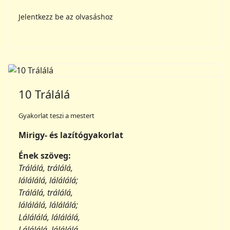
10 Trálálá
Gyakorlat teszi a mestert
Mirigy- és lazítógyakorlat
Ének szöveg:
Trálálá, trálálá,
lálálálá, lálálálá;
Trálálá, trálálá,
lálálálá, lálálálá;
Lálálálá, lálálálá,
Lálálálá, lálálálá.
Jelentkezz be az olvasáshoz