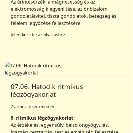
Az érintésérzék, a mágnesesség és az
elektromosság kiegyenlítése, az önbizalom,
gondolatátvitel, tiszta gondolatok, betegség és
félelem legyőzése fejlesztésére.
Jelentkezz be az olvasáshoz
07.06. Hatodik ritmikus
légzőgyakorlat
Gyakorlat teszi a mestert
6. ritmikus légzőgyakorlat:
Az érzékelés, egyensúly, belső öngyógyulás,
igazság, testtartás, test és egyéniség fejlesztése.