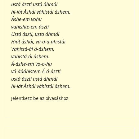
18 Szpenta Ainyahita
Gyakorlat teszi a mestert
Ainyahita-gyakorlat. Mirigyek- és Harmónia-
gyakorlat:
Egy arpeggio egy rövid időközönként lejátszott
akkord.
Ének szöveg:
Szpenta Ainyahita,
akit kedvel Mazda,
Térden {Ülve, Állva} előtted,
Nyerünk épséget (szentséget),
Szpenta Ainyahita.