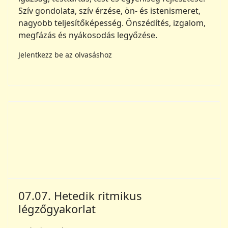
Szív gondolata, szív érzése, ön- és istenismeret,
nagyobb teljesítőképesség. Önszédítés, izgalom,
megfázás és nyákosodás legyőzése.
Jelentkezz be az olvasáshoz
07.07. Hetedik ritmikus
légzőgyakorlat
Gyakorlat teszi a mestert
7. ritmikus légzőgyakorlat:
A test- és szellemenergiák kiegyensúlyozása,
ihletettség, kinyilatkoztatások, önfenntartó