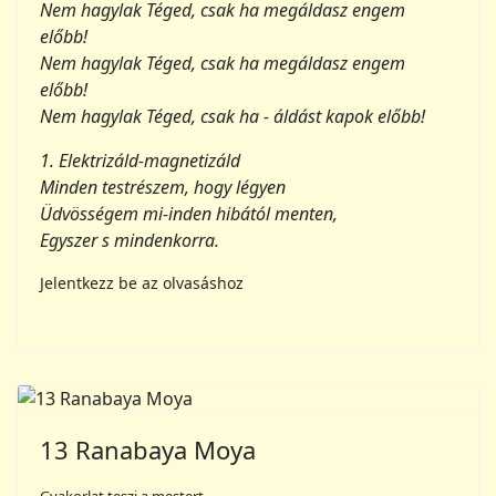
Nem hagylak Téged, csak ha - áldást kapok előbb!
1. Elektrizáld-magnetizáld
Minden testrészem, hogy légyen
Üdvösségem mi-inden hibától menten,
Egyszer s mindenkorra.
Jelentkezz be az olvasáshoz
13 Ranabaya Moya
Gyakorlat teszi a mestert
Ranabaya, egy szó az óperzsa nyelvből,
az Isten legmagasabb, örök szeretetét jelenti,
amely egy emberi szívből eredhet.