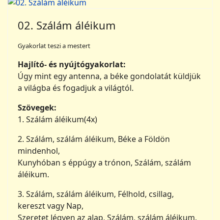
02. Szálám áléikum
Gyakorlat teszi a mestert
Hajlító- és nyújtógyakorlat
:
Úgy mint egy antenna, a béke gondolatát küldjük
a világba és fogadjuk a világtól.
Szövegek
:
1. Szálám áléikum(4x)
2. Szálám, szálám áléikum, Béke a Földön
mindenhol,
Kunyhóban s éppúgy a trónon, Szálám, szálám
áléikum.
3. Szálám, szálám áléikum, Félhold, csillag,
kereszt vagy Nap,
Szeretet légyen az alap, Szálám, szálám áléikum.