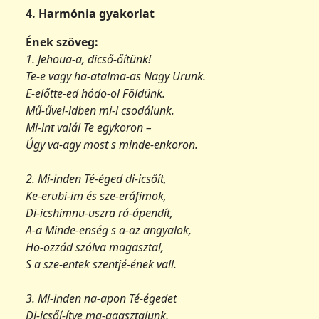
Te-e vagy ha-atalma-as Nagy Urunk.
E-előtte-ed hódo-ol Földünk.
Mű-űvei-idben mi-i csodálunk.
Mi-int valál Te egykoron –
Úgy va-agy most s minde-enkoron.
2. Mi-inden Té-éged di-icsőít,
Ke-erubi-im és sze-eráfimok,
Di-icshimnu-uszra rá-ápendít,
A-a Minde-enség s a-az angyalok,
Ho-ozzád szólva magasztal,
S a sze-entek szentjé-ének vall.
3. Mi-inden na-apon Té-égedet
Di-icsőí-ítve ma-agasztalunk,
Mi-indené-ért hála-a Néked,
E-egy iga-az Iste-enünk s Urunk,
Csa-ak Te benned remélünk,
Ne ha-agyj elveszni-i, kérünk!