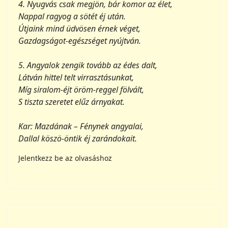
5. Angyalok zengik tovább az édes dalt,
Látván hittel telt virrasztásunkat,
Míg siralom-éjt öröm-reggel fölvált,
S tiszta szeretet elűz árnyakat.
Kar: Mazdának – Fénynek angyalai,
Dallal köszö-öntik éj zarándokait.
Jelentkezz be az olvasáshoz
16 E-O-I-M
Gyakorlat teszi a mestert
6. Harmónia gyakorlat