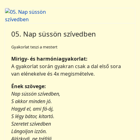
05. Nap süssön szívedben
Gyakorlat teszi a mestert
Mirigy- és harmóniagyakorlat:
A gyakorlat során gyakran csak a dal első sora
van elénekelve és 4x megismételve.
Ének szövege:
Nap süssön szívedben,
S akkor minden jó.
Hagyd el, ami fá-áj,
S légy bátor, kitartó.
Szeretet szívedben
Lángoljon izzón.
Alázkodj, ne tréfálj