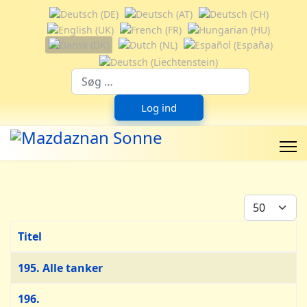
Vælg dit sprog
Suchfeld
Log ind
Vis #
Titel
Artikler
195. Alle tanker
196.