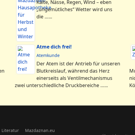
Kälte, Nässe, Regen, Wind – eben
„ungemütliches“ Wetter wird uns
die …...
Atme dich frei!
Atemkunde
Der Atem ist der Antrieb für unseren
en
Blutkreislauf, während das Herz
Mu
einerseits als Ventilmechanismus
ni
zwei unterschiedliche Druckbereiche …...
Kö
Literatur
Mazdaznan.eu