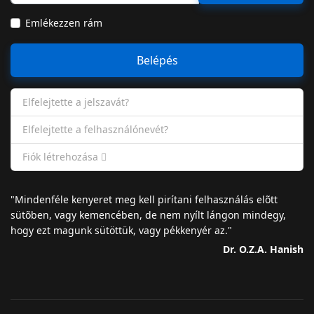
Emlékezzen rám
Belépés
Elfelejtette a jelszavát?
Elfelejtette a felhasználónevét?
Fiók létrehozása
"Mindenféle kenyeret meg kell pirítani felhasználás elõtt
sütõben, vagy kemencében, de nem nyílt lángon mindegy,
hogy ezt magunk sütöttük, vagy pékkenyér az."
Dr. O.Z.A. Hanish