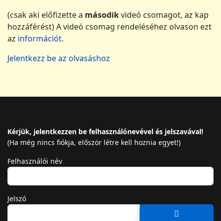
(csak aki előfizette a
második
videó csomagot, az kap
hozzáférést) A videó csomag rendeléséhez olvason ezt
az
információt
.
Jelentkezz be az olvasáshoz
Kérjük, jelentkezzen be felhasználónevével és jelszavával!
(Ha még nincs fiókja, először létre kell hoznia egyet!)
Felhasználói név
Jelszó
Jelszó megj