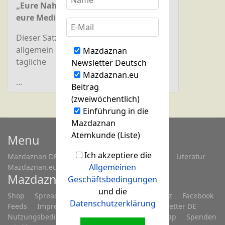
„Eure Nahrung sei eure Medizin und
eure Medizin sei eure Nahrung.“
Dieser Satz von Hypokrates ist
allgemein bekannt. Was das für die
Mazdaznan
tägliche
Newsletter Deutsch
Mazdaznan.eu
...
Beitrag
(zweiwöchentlich)
Einführung in die
Mazdaznan
Atemkunde (Liste)
Menu
Ich akzeptiere die
Mazdaznan DE
Fragen...
Treffen/Seminare
Literatur
Allgemeinen
Mazdaznan.eu
Mazdaznan.eu
Geschäftsbedingungen
und die
Shop
Spreadshop
Anmelden
Datenschutz
Facebook
Datenschutzerklärung
Feeds
Impressum
Kontakt
Links
Newsletter DE
Nutzungsbedingungen
Registrieren
Sitemap
Spenden