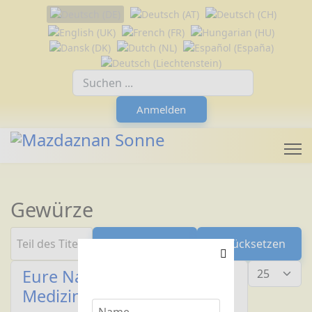
Sprache auswählen
Suchfeld
Anmelden
Gewürze
Teil des Titels eingeben
Filter
Zurücksetzen
Anzeige #
Eure Nahrung sei eure
Medizin