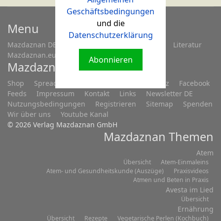
Geschäftsbedingungen
und die
Menu
Datenschutzerklärung
Mazdaznan DE
Fragen...
Treffen/Seminare
Literatur
Mazdaznan.eu
Abonnieren
Mazdaznan.eu
Shop
Spreadshop
Anmelden
Datenschutz
Facebook
Feeds
Impressum
Kontakt
Links
Newsletter DE
Nutzungsbedingungen
Registrieren
Sitemap
Spenden
Wir über uns
Youtube Kanal
© 2026 Verlag Mazdaznan GmbH
Mazdaznan Themen
Atem
Übersicht
Atem-Einmaleins
Atem- und Gesundheitskunde (Auszüge)
Praxisvideos
Atmen und Beten in Praxis
Avesta im Lied
Übersicht
Ernährung
Übersicht
Rezepte
Vegetarische Perlen (Kochbuch)