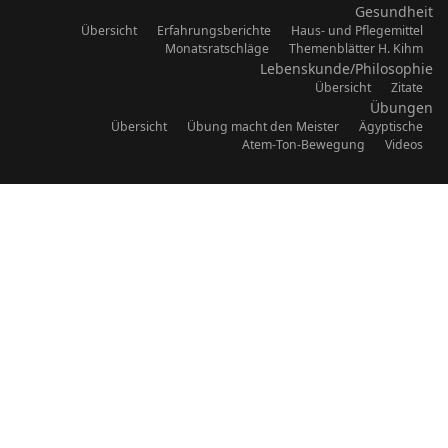
Gesundheit
Übersicht
Erfahrungsberichte
Haus- und Pflegemittel
Monatsratschläge
Themenblätter H. Kihm
Lebenskunde/Philosophie
Übersicht
Zitate
Übungen
Übersicht
Übung macht den Meister
Ägyptische
Atem-Ton-Bewegung
Videos