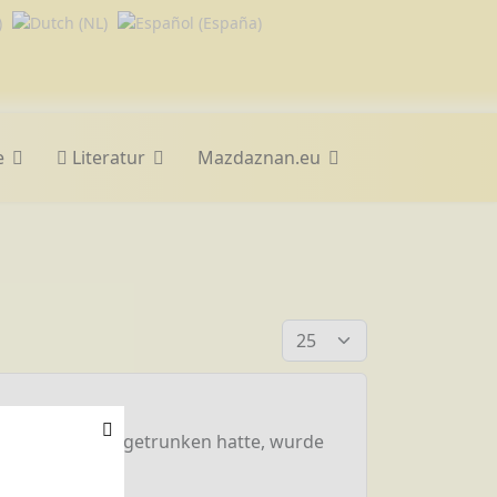
e
Literatur
Mazdaznan.eu
Anzeige #
illiertes Wasser getrunken hatte, wurde