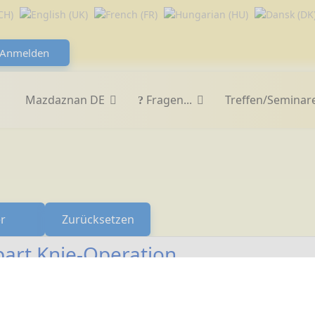
Anmelden
Mazdaznan DE
Fragen...
Treffen/Seminar
er
Zurücksetzen
spart Knie-Operation
ration erspart, denn nachdem ich ein halbes Jahr lang dest
tion mehr nötig