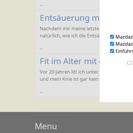
...
Entsäuerung mit Natro
Nachdem mir meine letzte Natron-Kur so 
natürlich, wie ich die Entsäuerungskur 
Mazdaz
Mazdazn
...
Einführ
Fit im Alter mit destill
Vor 20 Jahren litt ich unter starken Schm
und mein Knie ist gar kein Problem mehr
...
Menu