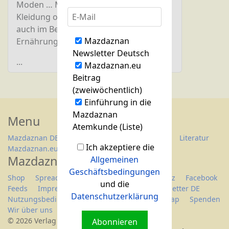
Moden … Mode gibt es nicht nur bei
Kleidung oder Schuhen, Mode gibt es
auch im Bereich der (alternativen)
Mazdaznan
Ernährungs-
Newsletter Deutsch
...
Mazdaznan.eu
Beitrag
(zweiwöchentlich)
Einführung in die
Mazdaznan
Menu
Atemkunde (Liste)
Mazdaznan DE
Fragen...
Treffen/Seminare
Literatur
Ich akzeptiere die
Mazdaznan.eu
Mazdaznan.eu
Allgemeinen
Geschäftsbedingungen
Shop
Spreadshop
Anmelden
Datenschutz
Facebook
und die
Feeds
Impressum
Kontakt
Links
Newsletter DE
Datenschutzerklärung
Nutzungsbedingungen
Registrieren
Sitemap
Spenden
Wir über uns
Youtube Kanal
© 2026 Verlag Mazdaznan GmbH
Abonnieren