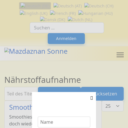
Sprache auswählen
Suchfeld
Anmelden
Nährstoffaufnahme
Teil des Titels eingeben
Filter
Zurücksetzen
Anzeige #
Smoothies – in aller Munde
Smoothies (sprich „Smuusies“), das ist
doch wieder mal so eine dieser neuen