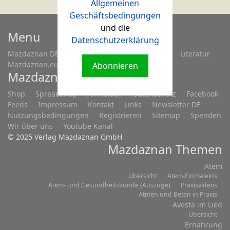
Allgemeinen
Geschäftsbedingungen
und die
Menu
Datenschutzerklärung
Mazdaznan DE
Fragen...
Treffen/Seminare
Literatur
Mazdaznan.eu
Abonnieren
Mazdaznan.eu
Shop
Spreadshop
Anmelden
Datenschutz
Facebook
Feeds
Impressum
Kontakt
Links
Newsletter DE
Nutzungsbedingungen
Registrieren
Sitemap
Spenden
Wir über uns
Youtube Kanal
© 2025 Verlag Mazdaznan GmbH
Mazdaznan Themen
Atem
Übersicht
Atem-Einmaleins
Atem- und Gesundheitskunde (Auszüge)
Praxisvideos
Atmen und Beten in Praxis
Avesta im Lied
Übersicht
Ernährung