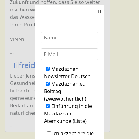
Zukunft und hoffen, dass Sie so weiter
machen wie bisher. Wir lesen sehr gerne
das Wassermann-Heft und sind von
Ihren Produkten begeistert.
Vielen
...
Hilfreiche Gesundheitstipps
Mazdaznan
Lieber Jens Trautwein, eure
Newsletter Deutsch
Gesundheitsratschläge sind sehr
Mazdaznan.eu
hilfreich und „bringen was“. Ich wende
Beitrag
gerne eure Produkte und Tipps bei
(zweiwöchentlich)
Bedarf an. Die Körperfunktionen auf
Einführung in die
natürlichem Wege zu
Mazdaznan
Atemkunde (Liste)
...
Ich akzeptiere die