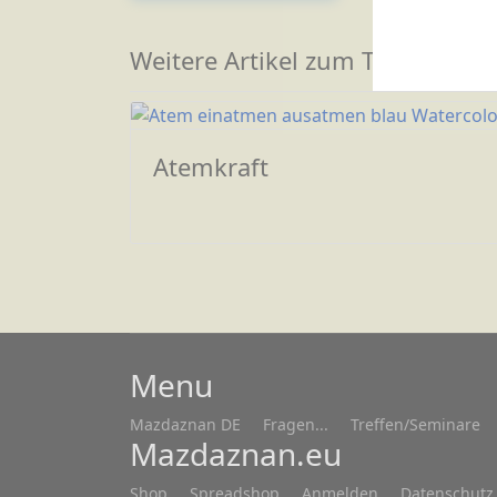
Weitere Artikel zum Thema
Atemkraft
Menu
Mazdaznan DE
Fragen...
Treffen/Seminare
Mazdaznan.eu
Shop
Spreadshop
Anmelden
Datenschutz