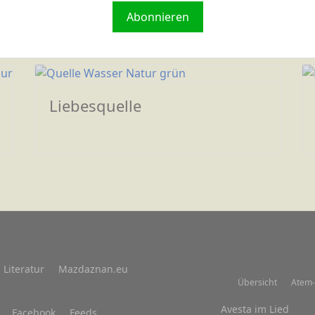
Abonnieren
Liebesquelle
Literatur
Mazdaznan.eu
Übersicht
Atem-
Avesta im Lied
Facebook
Feeds