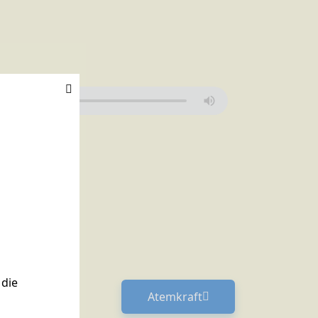
die
Atemkraft
Nächster Beitrag: Atemkra