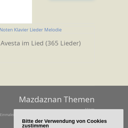
Avesta im Lied (365 Lieder)
Mazdaznan Themen
Atem
Einmaleins
Atem- und Gesundheitskunde (Auszüge)
Praxisvideos
Atmen und Beten in Praxis
Bitte der Verwendung von Cookies
Ernährung
zustimmen