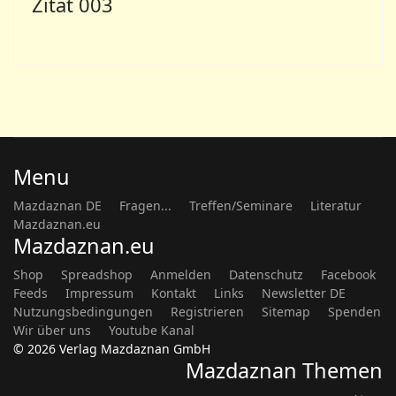
Zitat 003
Menu
Mazdaznan DE
Fragen...
Treffen/Seminare
Literatur
Mazdaznan.eu
Mazdaznan.eu
Shop
Spreadshop
Anmelden
Datenschutz
Facebook
Feeds
Impressum
Kontakt
Links
Newsletter DE
Nutzungsbedingungen
Registrieren
Sitemap
Spenden
Wir über uns
Youtube Kanal
© 2026 Verlag Mazdaznan GmbH
Mazdaznan Themen