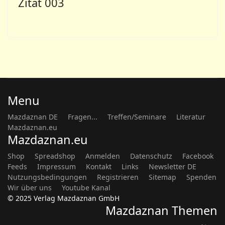
Zitat 003
Menu
Mazdaznan DE
Fragen...
Treffen/Seminare
Literatur
Mazdaznan.eu
Mazdaznan.eu
Shop
Spreadshop
Anmelden
Datenschutz
Facebook
Feeds
Impressum
Kontakt
Links
Newsletter DE
Nutzungsbedingungen
Registrieren
Sitemap
Spenden
Wir über uns
Youtube Kanal
© 2025 Verlag Mazdaznan GmbH
Mazdaznan Themen