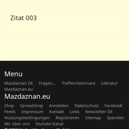
Zitat 003
Menu
Mazdaznan DE
Fragen...
Treffen/Seminare
Literatur
Mazdaznan.eu
Mazdaznan.eu
Shop
Spreadshop
Anmelden
Datenschutz
Facebook
Feeds
Impressum
Kontakt
Links
Newsletter DE
Nutzungsbedingungen
Registrieren
Sitemap
Spenden
Wir über uns
Youtube Kanal