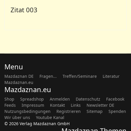
Zitat 003
Menu
Mazdaznan DE
Fragen...
Treffen/Seminare
Literatur
Mazdaznan.eu
Mazdaznan.eu
Shop
Spreadshop
Anmelden
Datenschutz
Facebook
Feeds
Impressum
Kontakt
Links
Newsletter DE
Nutzungsbedingungen
Registrieren
Sitemap
Spenden
Wir über uns
Youtube Kanal
© 2026 Verlag Mazdaznan GmbH
Mazdaznan Themen