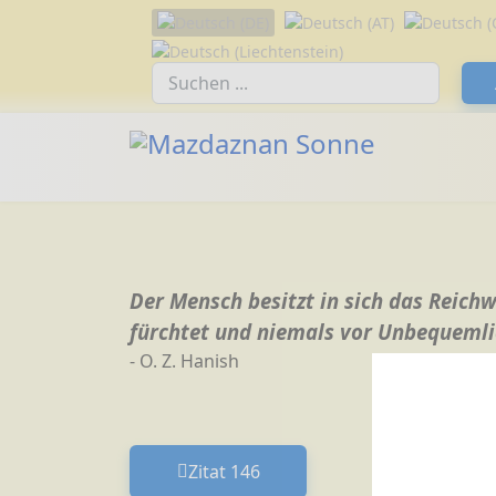
Sprache auswählen
Suchfeld
Der Mensch besitzt in sich das Reic
fürchtet und niemals vor Unbequemli
- O. Z. Hanish
Zitat 146
Vorheriger Beitrag: Zitat 146