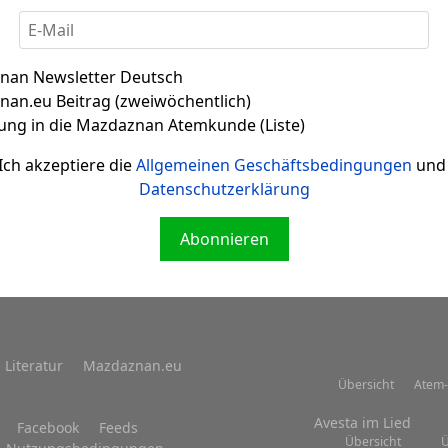
nan Newsletter Deutsch
an.eu Beitrag (zweiwöchentlich)
ung in die Mazdaznan Atemkunde (Liste)
Zitat 002
Ich akzeptiere die
Allgemeinen Geschäftsbedingungen
und 
Datenschutzerklärung
Abonnieren
Literatur
Mazdaznan.eu
Übersicht
Atem-
Avesta im Lied
Facebook
Feeds
Übersicht
Ü