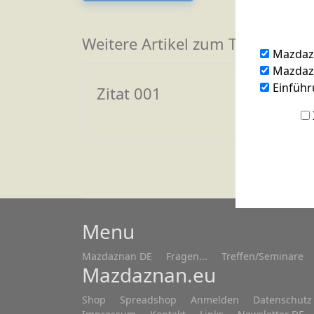
Weitere Artikel zum Thema
Mazdaz
Mazdazn
Einführ
Zitat 001
Menu
Mazdaznan DE
Fragen...
Treffen/Seminare
Mazdaznan.eu
Shop
Spreadshop
Anmelden
Datenschutz