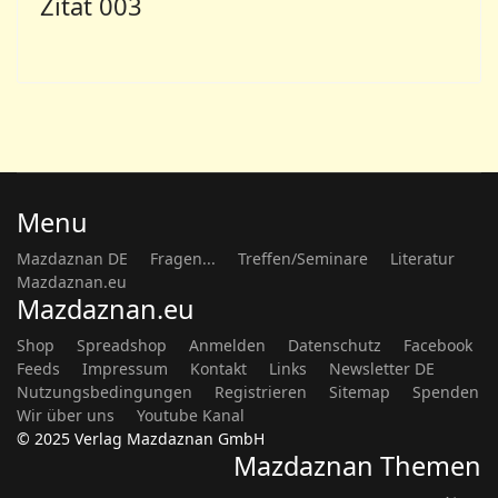
Zitat 003
Menu
Mazdaznan DE
Fragen...
Treffen/Seminare
Literatur
Mazdaznan.eu
Mazdaznan.eu
Shop
Spreadshop
Anmelden
Datenschutz
Facebook
Feeds
Impressum
Kontakt
Links
Newsletter DE
Nutzungsbedingungen
Registrieren
Sitemap
Spenden
Wir über uns
Youtube Kanal
© 2025 Verlag Mazdaznan GmbH
Mazdaznan Themen