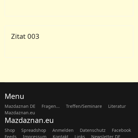
Zitat 003
Menu
Mazdaznan DE
Fragen...
Treffen/Seminare
Literatur
Mazdaznan.eu
Mazdaznan.eu
Shop
Spreadshop
Anmelden
Datenschutz
Facebook
Feeds
Impressum
Kontakt
Links
Newsletter DE