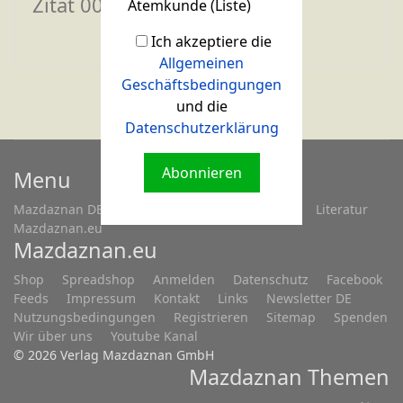
Zitat 003
Atemkunde (Liste)
Ich akzeptiere die
Allgemeinen
Geschäftsbedingungen
und die
Datenschutzerklärung
Abonnieren
Menu
Mazdaznan DE
Fragen...
Treffen/Seminare
Literatur
Mazdaznan.eu
Mazdaznan.eu
Shop
Spreadshop
Anmelden
Datenschutz
Facebook
Feeds
Impressum
Kontakt
Links
Newsletter DE
Nutzungsbedingungen
Registrieren
Sitemap
Spenden
Wir über uns
Youtube Kanal
© 2026 Verlag Mazdaznan GmbH
Mazdaznan Themen