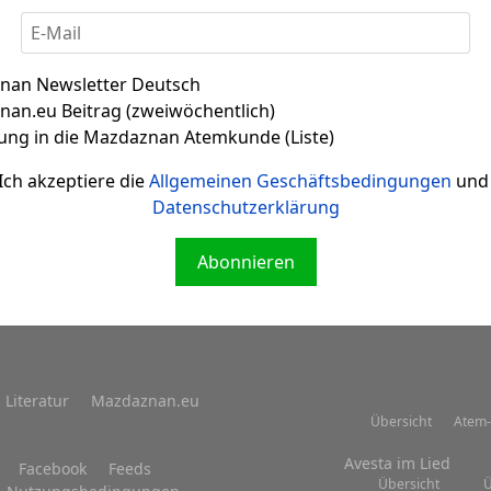
nan Newsletter Deutsch
an.eu Beitrag (zweiwöchentlich)
ung in die Mazdaznan Atemkunde (Liste)
Zitat 002
Ich akzeptiere die
Allgemeinen Geschäftsbedingungen
und 
Datenschutzerklärung
Abonnieren
Literatur
Mazdaznan.eu
Übersicht
Atem-
Avesta im Lied
Facebook
Feeds
Übersicht
Ü