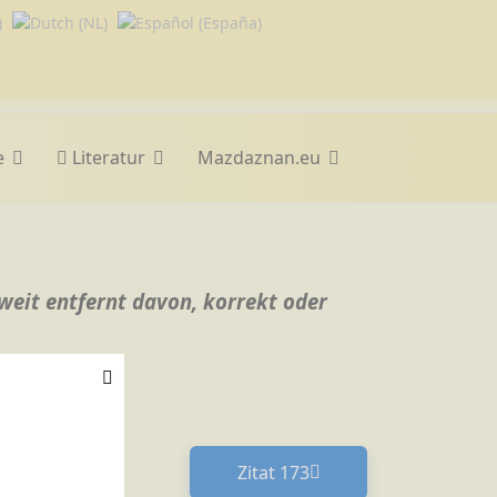
e
Literatur
Mazdaznan.eu
weit entfernt davon, korrekt oder
Zitat 173
Nächster Beitrag: Zitat 17