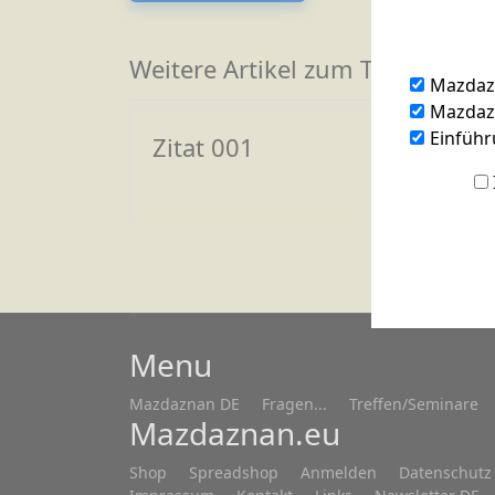
Weitere Artikel zum Thema
Mazdaz
Mazdazn
Einführ
Zitat 001
Menu
Mazdaznan DE
Fragen...
Treffen/Seminare
Mazdaznan.eu
Shop
Spreadshop
Anmelden
Datenschutz