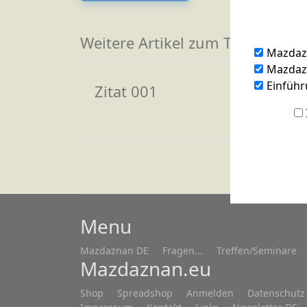
Weitere Artikel zum Thema
Mazdaz
Mazdazn
Einführ
Zitat 001
Menu
Mazdaznan DE
Fragen...
Treffen/Seminare
Mazdaznan.eu
Shop
Spreadshop
Anmelden
Datenschutz