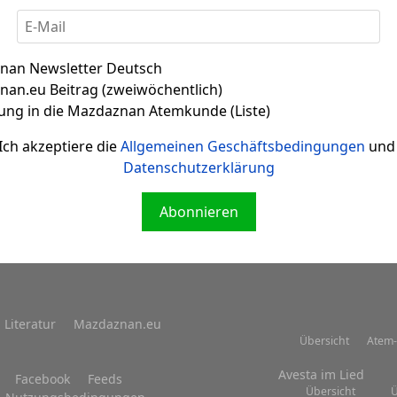
nan Newsletter Deutsch
an.eu Beitrag (zweiwöchentlich)
ung in die Mazdaznan Atemkunde (Liste)
Zitat 002
Ich akzeptiere die
Allgemeinen Geschäftsbedingungen
und 
Datenschutzerklärung
Abonnieren
Literatur
Mazdaznan.eu
Übersicht
Atem-
Avesta im Lied
Facebook
Feeds
Übersicht
Ü