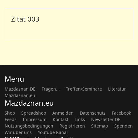
Zitat 003
Menu
Mazdaznan DE
Fragen...
Treffen/Seminare
Literatur
Mazdaznan.eu
Mazdaznan.eu
Shop
Spreadshop
Anmelden
Datenschutz
Facebook
Feeds
Impressum
Kontakt
Links
Newsletter DE
Nutzungsbedingungen
Registrieren
Sitemap
Spenden
Wir über uns
Youtube Kanal