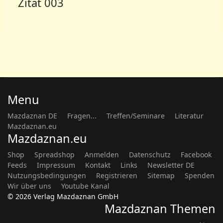
Zitat 003
Menu
Mazdaznan DE
Fragen...
Treffen/Seminare
Literatur
Mazdaznan.eu
Mazdaznan.eu
Shop
Spreadshop
Anmelden
Datenschutz
Facebook
Feeds
Impressum
Kontakt
Links
Newsletter DE
Nutzungsbedingungen
Registrieren
Sitemap
Spenden
Wir über uns
Youtube Kanal
© 2026 Verlag Mazdaznan GmbH
Mazdaznan Themen