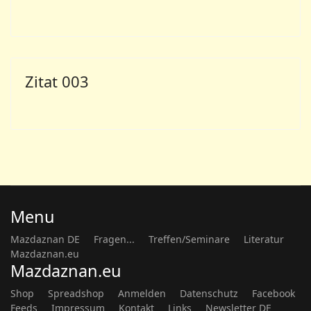
Zitat 003
Menu
Mazdaznan DE
Fragen...
Treffen/Seminare
Literatur
Mazdaznan.eu
Mazdaznan.eu
Shop
Spreadshop
Anmelden
Datenschutz
Facebook
Feeds
Impressum
Kontakt
Links
Newsletter DE