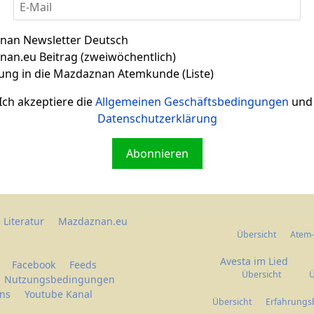
nan Newsletter Deutsch
Zitat 002
an.eu Beitrag (zweiwöchentlich)
ung in die Mazdaznan Atemkunde (Liste)
Ich akzeptiere die
Allgemeinen Geschäftsbedingungen
und 
Datenschutzerklärung
Abonnieren
Literatur
Mazdaznan.eu
Übersicht
Atem-
Avesta im Lied
Facebook
Feeds
Übersicht
Ü
Nutzungsbedingungen
uns
Youtube Kanal
Übersicht
Erfahrungs