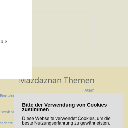
Zitat 003
die
Mazdaznan Themen
Atem
Einmaleins
Atem- und Gesundheitskunde (Auszüge)
Praxisvideos
Atmen und Beten in Praxis
Bitte der Verwendung von Cookies
Ernährung
zustimmen
bersicht
Rezepte
Vegetarische Perlen (Kochbuch)
Gesundheit
Diese Webseite verwendet Cookies, um die
berichte
Haus- und Pflegemittel
Monatsratschläge
beste Nutzungserfahrung zu gewährleisten.